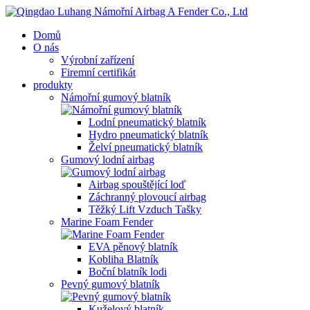
Domů
O nás
Výrobní zařízení
Firemní certifikát
produkty
Námořní gumový blatník
Lodní pneumatický blatník
Hydro pneumatický blatník
Želví pneumatický blatník
Gumový lodní airbag
Airbag spouštějící loď
Záchranný plovoucí airbag
Těžký Lift Vzduch Tašky
Marine Foam Fender
EVA pěnový blatník
Kobliha Blatník
Boční blatník lodi
Pevný gumový blatník
Kuželový blatník