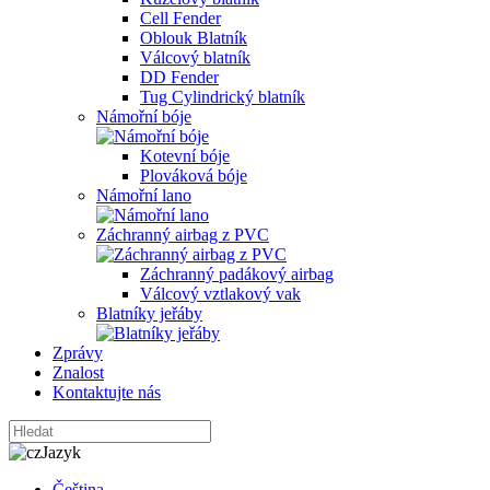
Cell Fender
Oblouk Blatník
Válcový blatník
DD Fender
Tug Cylindrický blatník
Námořní bóje
Kotevní bóje
Plováková bóje
Námořní lano
Záchranný airbag z PVC
Záchranný padákový airbag
Válcový vztlakový vak
Blatníky jeřáby
Zprávy
Znalost
Kontaktujte nás
Jazyk
Čeština