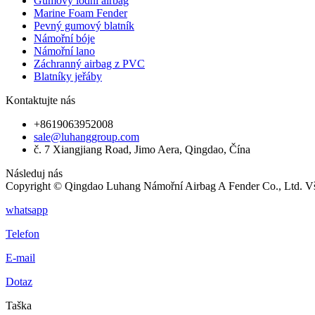
Gumový lodní airbag
Marine Foam Fender
Pevný gumový blatník
Námořní bóje
Námořní lano
Záchranný airbag z PVC
Blatníky jeřáby
Kontaktujte nás
+8619063952008
sale@luhanggroup.com
č. 7 Xiangjiang Road, Jimo Aera, Qingdao, Čína
Následuj nás
Copyright © Qingdao Luhang Námořní Airbag A Fender Co., Ltd. V
whatsapp
Telefon
E-mail
Dotaz
Taška