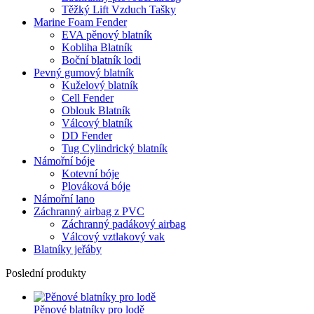
Těžký Lift Vzduch Tašky
Marine Foam Fender
EVA pěnový blatník
Kobliha Blatník
Boční blatník lodi
Pevný gumový blatník
Kuželový blatník
Cell Fender
Oblouk Blatník
Válcový blatník
DD Fender
Tug Cylindrický blatník
Námořní bóje
Kotevní bóje
Plováková bóje
Námořní lano
Záchranný airbag z PVC
Záchranný padákový airbag
Válcový vztlakový vak
Blatníky jeřáby
Poslední produkty
Pěnové blatníky pro lodě