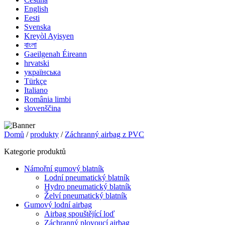
English
Eesti
Svenska
Kreyòl Ayisyen
বাংলা
Gaeilgenah Éireann
hrvatski
українська
Türkçe
Italiano
România limbi
slovenščina
Domů
/
produkty
/
Záchranný airbag z PVC
Kategorie produktů
Námořní gumový blatník
Lodní pneumatický blatník
Hydro pneumatický blatník
Želví pneumatický blatník
Gumový lodní airbag
Airbag spouštějící loď
Záchranný plovoucí airbag