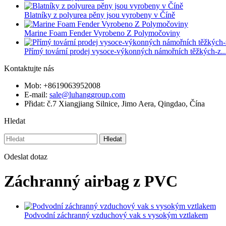
Blatníky z polyurea pěny jsou vyrobeny v Číně
Marine Foam Fender Vyrobeno Z Polymočoviny
Přímý tovární prodej vysoce-výkonných námořních těžkých-z..
Kontaktujte nás
Mob: +8619063952008
E-mail:
sale@luhanggroup.com
Přidat: č.7 Xiangjiang Silnice, Jimo Aera, Qingdao, Čína
Hledat
Hledat
Odeslat dotaz
Záchranný airbag z PVC
Podvodní záchranný vzduchový vak s vysokým vztlakem